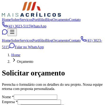
Home
Sobre
Serviços
Portfólio
Blog
Orçamento
Contato
(41) 3023-5115
WhatsApp
Home
Sobre
Serviços
Portfólio
Blog
Orçamento
Contato
(41) 3023-
5115
Falar no WhatsApp
Home
Orçamento
Solicitar orçamento
Preencha o formulário com os detalhes do seu projeto. Nossa equipe
retorna com proposta personalizada.
Nome *
Empresa *